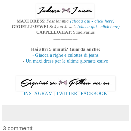
MAXI DRESS
:
Fashionmia
(clicca qui - click here)
GIOIELLI/JEWELS
:
4you Jewels
(clicca qui - click here)
CAPPELLO/HAT
:
Stradivarius
__________
Hai altri 5 minuti? Guarda anche:
- G
iacca a righe e culottes di jeans
-
Un maxi dress per le ultime giornate estive
__________
INSTAGRAM
|
TWITTER
|
FACEBOOK
3 commenti: