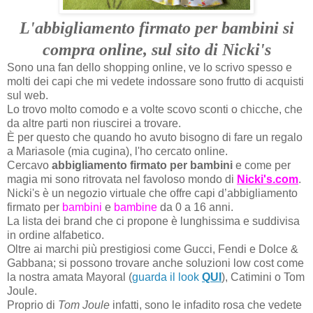
L'abbigliamento firmato per bambini si
compra online, sul sito di Nicki's
Sono una fan dello shopping online, ve lo scrivo spesso e
molti dei capi che mi vedete indossare sono frutto di acquisti
sul web.
Lo trovo molto comodo e a volte scovo sconti o chicche, che
da altre parti non riuscirei a trovare.
È per questo che quando ho avuto bisogno di fare un regalo
a Mariasole (mia cugina), l'ho cercato online.
Cercavo
abbigliamento firmato per bambini
e come per
magia mi sono ritrovata nel favoloso mondo di
Nicki's.com
.
Nicki's è un negozio virtuale che offre
capi d’abbigliamento
firmato per
bambini
e
bambine
da 0 a 16 anni.
La lista dei brand che ci propone è lunghissima e suddivisa
in ordine alfabetico.
Oltre ai marchi più prestigiosi come Gucci, Fendi e Dolce &
Gabbana; si possono trovare anche soluzioni low cost come
la nostra amata Mayoral (
guarda il look
QUI
), Catimini o Tom
Joule.
Proprio di
Tom Joule
infatti, sono le infadito rosa che vedete