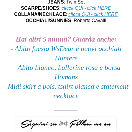
JEANS
:
Twin Set
SCARPE/SHOES
:
clicca QUI - click HERE
COLLANA/NECKLACE
:
clicca QUI - click HERE
OCCHIALI/SUNNIES
:
Roberto Cavalli
__________
Hai altri 5 minuti?
Guarda anche:
-
Abito fucsia WsDear e nuovi occhiali
Hunters
-
Abito bianco, ballerine rosa e borsa
Homanz
-
Midi skirt a pois, tshirt bianca e statement
necklace
__________