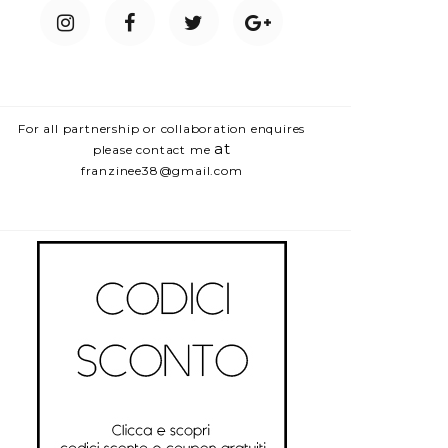
For all partnership or collaboration enquires
at
please contact me
franzinee38@gmail.com