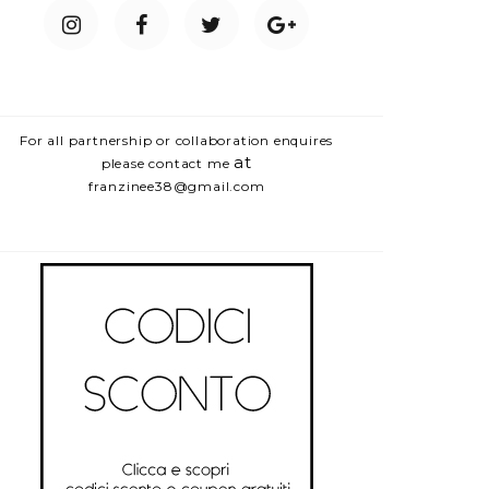
For all partnership or collaboration enquires
at
please contact me
franzinee38@gmail.com