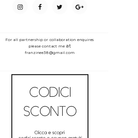
For all partnership or collaboration enquires
at
please contact me
franzinee38@gmail.com