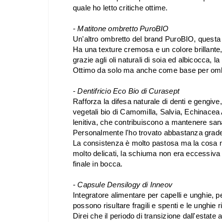
quale ho letto critiche ottime.
- Matitone ombretto PuroBIO
Un'altro ombretto del brand PuroBIO, questa 
Ha una
texture cremosa e un colore brillante, 
g
razie agli oli naturali di soia ed albicocca, 
Ottimo da solo ma anche come base per ombret
- Dentifricio Eco Bio di Curasept
Rafforza la difesa naturale di denti e gengive
vegetali bio di Camomilla, Salvia, Echinacea 
lenitiva, che contribuiscono a mantenere sa
Personalmente l'ho trovato abbastanza grade
La consistenza è molto pastosa ma la cosa non
molto delicati, la schiuma non era eccessiva
finale in bocca.
- Capsule Densilogy di Inneov
Integratore alimentare per capelli e unghie, p
possono risultare fragili e spenti e le unghie r
Direi che il periodo di transizione dall'estate 