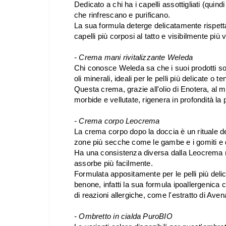
Dedicato a chi ha i capelli assottigliati (qui
che rinfrescano e purificano.
La sua formula deterge delicatamente rispettan
capelli più corposi al tatto e visibilmente più 
- Crema mani rivitalizzante Weleda
Chi conosce Weleda sa che i suoi prodotti s
oli minerali, ideali per le pelli più delicate o te
Questa crema, grazie all'
olio di Enotera, al m
morbide e vellutate,
rigenera in profondità la 
- Crema corpo Leocrema
La crema corpo dopo la doccia è un rituale de
zone più secche come le gambe e i gomiti e 
Ha una consistenza diversa dalla Leocrema 
assorbe più facilmente.
Formulata appositamente per le pelli più delic
benone, infatti la sua formula ipoallergenica c
di reazioni allergiche, come l'estratto di Avena
- Ombretto in cialda PuroBIO