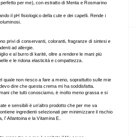
ndi perfetto per me), con estratto di Menta e Rosmarino
do il pH fisiologico della cute e dei capelli. Rende i
voluminosi.
ono p
rivi di conservanti, coloranti, fragranze di sintesi e
ndenti ad allergie.
iglio e al burro di karitè,
oltre a rendere le mani più
pelle e le ridona elasticità e compattezza.
l quale non riesco a fare a meno, soprattutto sulle mie
devo dire che questa crema mi ha soddisfatta.
mani che tutti conosciamo, è molto meno grassa e si
ate e sensibili è un'altro prodotto che per me va
ontiene ingredienti selezionati per minimizzare il rischio
, l' Allantoina e la Vitamina E.