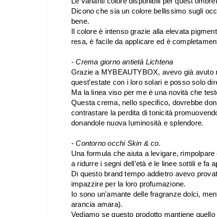
Le varianti colore disponibili per quest'ombret
Dicono che sia un colore bellissimo sugli oc
bene.
Il colore è intenso grazie alla elevata pigment
resa, è
facile da applicare ed è completamen
- Crema giorno antietà Lichtena
Grazie a MYBEAUTYBOX, avevo già avuto mod
quest'estate con i loro solari e posso solo d
Ma la linea viso per me è una novità che tes
Questa crema, nello specifico, dovrebbe don
contrastare la perdita di tonicità promuovendo
donandole nuova luminosità e splendore.
- Contorno occhi Skin & co.
Una formula che aiuta a levigare, rimpolpare e
a ridurre i segni dell’età e le linee sottili e fa
Di questo brand tempo addietro avevo prova
impazzire per la loro profumazione.
Io sono un'amante delle fragranze dolci, ment
arancia amara).
Vediamo se questo prodotto mantiene quello c