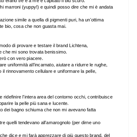
to erano tre e a me è capitato il blu scuro.
chi marroni (yuppy!) e quindi posso dire che mi è andata
azione simile a quella di pigmenti puri, ha un'ottima
te bio, cosa che non guasta mai.
o di provare e testare il brand Lichtena,
ire che mi sono trovata benissimo.
terò con vero piacere.
are uniformità all’incarnato, aiutare a ridurre le rughe,
 il rinnovamento cellulare e uniformare la pelle,
 ridefinire l’intera area del contorno occhi, contribuisce
 apparire la pelle più sana e lucente
.
to dei bagno schiuma che non mi avevano fatta
re quelli tendevano all'amarognolo (per dirne uno
he dice e mi farà apprezzare di più questo brand, del