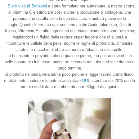
Il
Siero viso di Bonapiel
è stato formulato per aumentare la nostra scorta
di vitamina C e stimolare così anche la produzione di collagene, una
proteina che dà alla pelle la sua elasticità e aiuta a prevenire le
rughe.
Questo Siero anti-age contiene anche Acido Ialuronico, Olio di
Jojoba, Vitamina E e altri ingredienti anti-invecchiamento come l'arginina;
regalandoci un fluido dalla texture super leggera che ci aiuterà a
ricostituire le cellule della pelle, ridurre le rughe di profondità, d
iminuire
cicatrici e macchie di età e a
umentare l'elasticità della pelle.
Io ho iniziato a provarlo solo da qualche giorno, ma posso dirvi che le
pelle appare più luminosa, anche se secondo me i risultati si vedranno a
lungo termine.
Di prodotto ne basta veramente poco perchè è leggerissimo come fluido
,
è totalmente inodore
e lo potete acquistare
QUI
,
scontato del 20% con la
formula soddisfatti o rimborsati entro 60gg dall'acquisto.