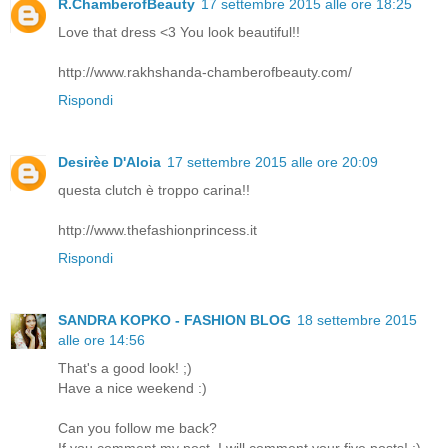
R.ChamberofBeauty
17 settembre 2015 alle ore 18:25
Love that dress <3 You look beautiful!!
http://www.rakhshanda-chamberofbeauty.com/
Rispondi
Desirèe D'Aloia
17 settembre 2015 alle ore 20:09
questa clutch è troppo carina!!
http://www.thefashionprincess.it
Rispondi
SANDRA KOPKO - FASHION BLOG
18 settembre 2015
alle ore 14:56
That's a good look! ;)
Have a nice weekend :)
Can you follow me back?
If you comment my post, I will comment your five posts! :)