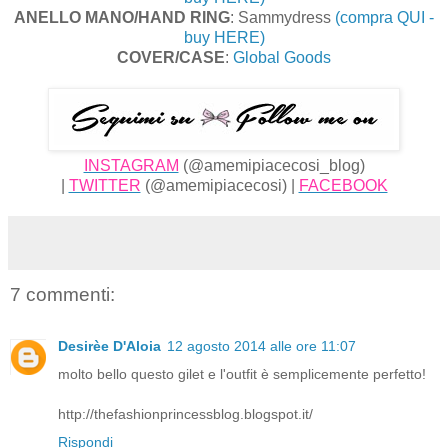
ANELLO MANO/HAND RING
: Sammydress
(compra QUI -
buy HERE)
COVER/CASE
:
Global Goods
INSTAGRAM
(@amemipiacecosi_blog)
|
TWITTER
(@amemipiacecosi) |
FACEBOOK
7 commenti:
Desirèe D'Aloia
12 agosto 2014 alle ore 11:07
molto bello questo gilet e l'outfit è semplicemente perfetto!
http://thefashionprincessblog.blogspot.it/
Rispondi