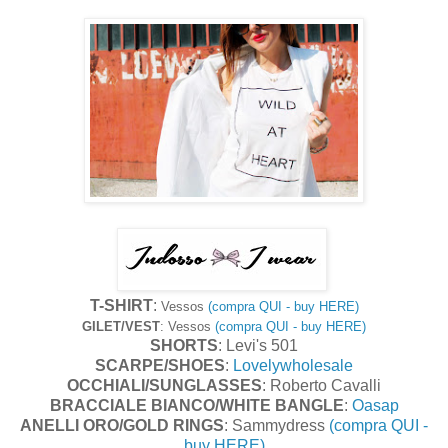
T-SHIRT
:
Vessos
(compra QUI - buy HERE)
GILET/VEST
: Vessos
(compra QUI - buy HERE)
SHORTS
: Levi's 501
SCARPE/SHOES
:
Lovelywholesale
OCCHIALI/SUNGLASSES
: R
oberto Cavalli
BRACCIALE BIANCO/WHITE BANGLE
:
Oasap
ANELLI ORO/GOLD RINGS
:
Sammydress
(compra QUI -
buy HERE)