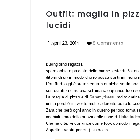
Outfit: maglia in pizz
lucidi
April
23
,
2014
8 Comments
Buongiorno ragazzi,
spero abbiate passato delle buone feste di Pasqua 
ditemi di si) in modo che io possa sentirmi meno i
L'outfit di oggi è stato scattato qualche settiman
son durati si e no una settimana e quando fuori s
La maglia di pizzo è di
Sammydress
, molto carin
unica perchè mi veste molto aderente ed io le cose
Zara che però ogni anno in questo periodo torna s
occhiali sono della nuova collezione di
Italia Inde
Che ne dite, vi convince come look comodo magari d
Aspetto i vostri pareri :) Un bacio