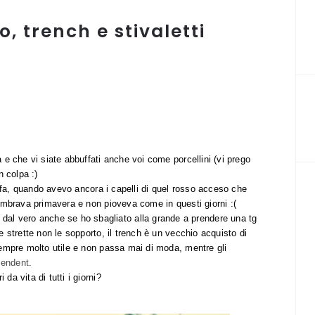
o, trench e stivaletti
e che vi siate abbuffati anche voi come porcellini (vi prego
n colpa :)
a fa, quando avevo ancora i capelli di quel rosso acceso che
embrava primavera e non pioveva come in questi giorni :(
a dal vero anche se ho sbagliato alla grande a prendere una tg
 strette non le sopporto, il trench è un vecchio acquisto di
empre molto utile e non passa mai di moda, mentre gli
pendent
.
a vita di tutti i giorni?