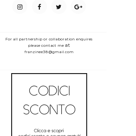
For all partnership or collaboration enquires
at
please contact me
franzinee38@gmail.com