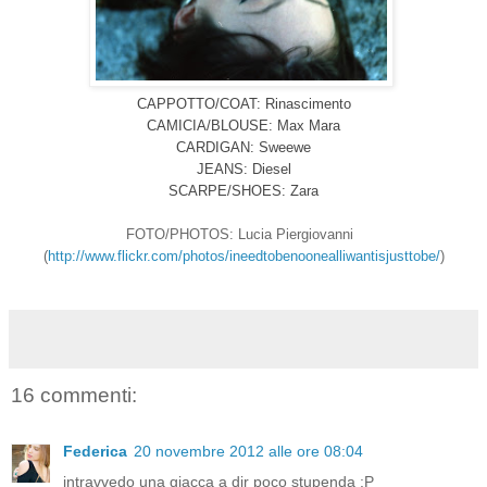
CAPPOTTO/COAT: Rinascimento
CAMICIA/BLOUSE: Max Mara
CARDIGAN: Sweewe
JEANS: Diesel
SCARPE/SHOES: Zara
FOTO/PHOTOS: Lucia Piergiovanni
(
http://www.flickr.com/photos/ineedtobenoonealliwantisjusttobe/
)
16 commenti:
Federica
20 novembre 2012 alle ore 08:04
intravvedo una giacca a dir poco stupenda :P